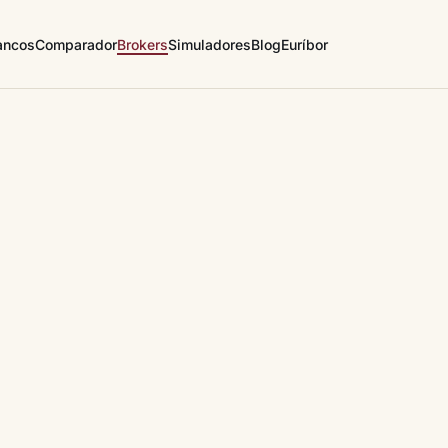
ancos
Comparador
Brokers
Simuladores
Blog
Euríbor