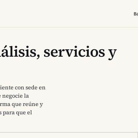
B
lisis, servicios y
ente con sede en
 negocie la
forma que reúne y
 para que el