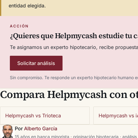
entidad elegida.
ACCIÓN
¿Quieres que Helpmycash estudie tu c
Te asignamos un experto hipotecario, recibe propuesta
Solicitar análisis
Sin compromiso. Te responde un experto hipotecario humano e
Compara Helpmycash con ot
Helpmycash vs Trioteca
Helpmycash vs i
Por
Alberto García
15 años en banca minorista · originación hipotecaria · análisis