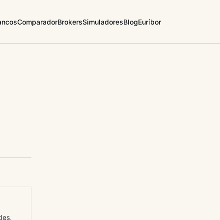
ancos
Comparador
Brokers
Simuladores
Blog
Euríbor
des,