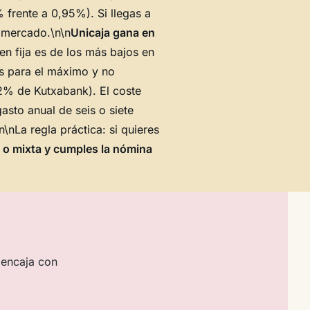
% frente a 0,95%). Si llegas a
 mercado.\n\n
Unicaja gana en
n fija es de los más bajos en
s para el máximo y no
 2% de Kutxabank). El coste
asto anual de seis o siete
nLa regla práctica: si quieres
e o mixta y cumples la nómina
 encaja con