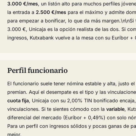
3.000 €/mes
, un listón alto para muchos perfiles jóven
la entrada a
2.500 €/mes
para el máximo y admite dom
para empezar a bonificar, lo que da más margen.\n\nSi t
3.000 €, Unicaja es la opción realista de las dos. Si co
ingresos, Kutxabank vuelve a la mesa con su Euríbor +
Perfil funcionario
El funcionario suele tener nómina estable y alta, justo 
premian. Aquí el desempate es el tipo y las vinculacion
cuota fija
, Unicaja con su 2,00% TIN bonificado encaja
vinculaciones. Si te sientes cómodo con la
variable
, Ku
diferencial del mercado (Euríbor + 0,49%) con solo nó
Para un perfil con ingresos sólidos y pocas ganas de pa
mejor.