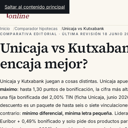
Saltar al contenido principal
hipotecas
online
Inicio
Comparador hipotecas
Unicaja vs Kutxabank
COMPARATIVA EDITORIAL · ÚLTIMA REVISIÓN 18 JUNIO 2
Unicaja vs Kutxaban
encaja mejor?
Unicaja y Kutxabank juegan a cosas distintas. Unicaja apue
máximo
: hasta 1,30 puntos de bonificación, la cifra más a
una fija bonificada del 2,00% TIN (ficha Unicaja, junio 202
descuento es un paquete de hasta seis o siete vinculacione
contrario:
mínimo diferencial, mínima letra pequeña
. Lider
Euríbor + 0,49% bonificado y solo pide dos productos para 