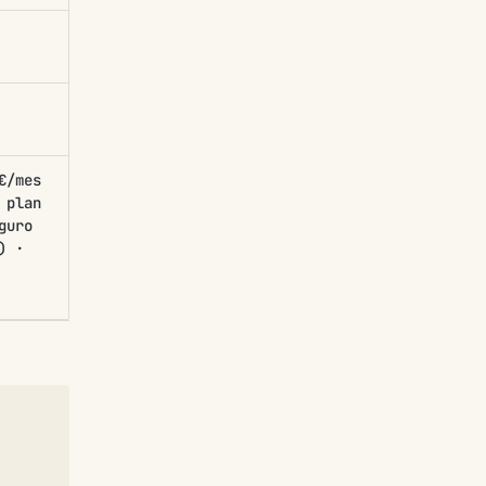
€/mes
 plan
guro
) ·