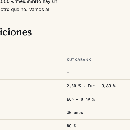
.000 €/mes.\n\nNo hay un
 otro que no. Vamos al
iciones
KUTXABANK
—
2,50 % → Eur + 0,60 %
Eur + 0,49 %
30 años
80 %