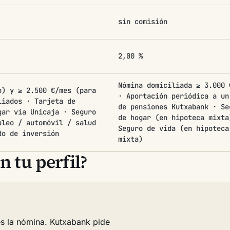
sin comisión
2,00 %
Nómina domiciliada ≥ 3.000 
o) y ≥ 2.500 €/mes (para
· Aportación periódica a un
liados · Tarjeta de
de pensiones Kutxabank · Se
gar vía Unicaja · Seguro
de hogar (en hipoteca mixta
pleo / automóvil / salud
Seguro de vida (en hipoteca
do de inversión
mixta)
 tu perfil?
 es la nómina. Kutxabank pide