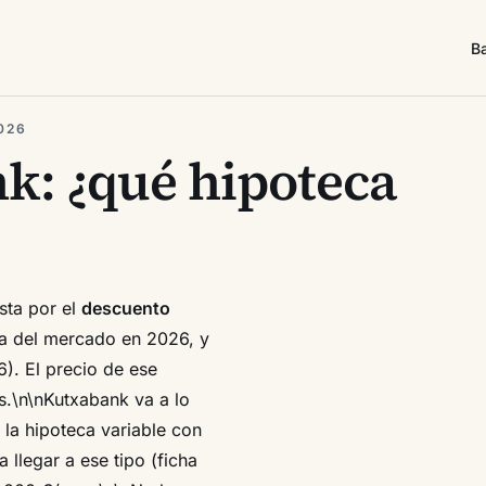
B
026
k: ¿qué hipoteca
sta por el
descuento
lta del mercado en 2026, y
6). El precio de ese
s.\n\nKutxabank va a lo
a la hipoteca variable con
llegar a ese tipo (ficha