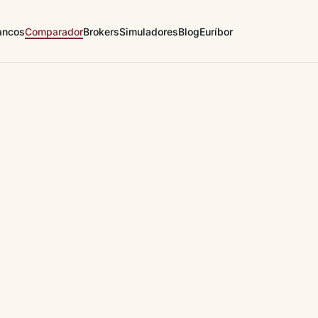
ancos
Comparador
Brokers
Simuladores
Blog
Euríbor